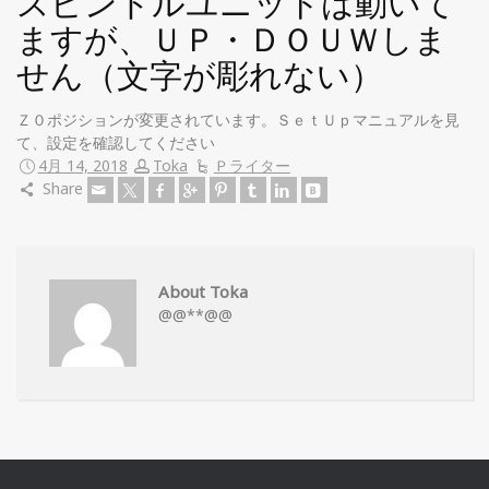
スピンドルユニットは動いて
ますが、ＵＰ・ＤＯＵＷしま
せん（文字が彫れない）
Ｚ０ポジションが変更されています。ＳｅｔＵｐマニュアルを見
て、設定を確認してください
4月 14, 2018
Toka
Ｐライター
Share
About Toka
@@**@@